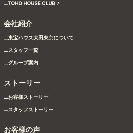
TOHO HOUSE CLUB
会社紹介
東宝ハウス大田東京に
ついて
スタッフ一覧
受付時間 9:00～21:00
グループ案内
TEL：03-6629-4880
FAX：03-5711-8828
ストーリー
〒144-0035
お客様ストーリー
東京都大田区南蒲田1-1-25 蒲田東日本ビル5F
スタッフストーリー
お客様の声