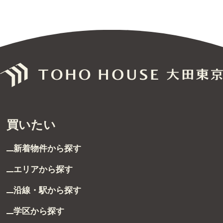
無料売却査定
サービス
未来カレンダー
購入までの流れ
無料会員登録サービス
買いたい
TOHO HOUSE CLUB
新着物件から探す
会社紹介
エリアから探す
沿線・駅から探す
東宝ハウス大田東京に
ついて
学区から探す
スタッフ一覧