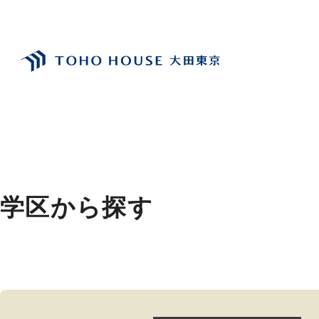
受付時間 9:00～21:00
閉じる
トップ
学区から探す
TEL：03-6629-4880
FAX：03-5711-8828
〒144-0035
東京都大田区南蒲田1-1-25 蒲田東日本ビル5F
学区から探す