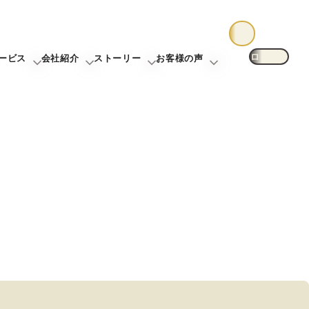
ログイン
ービス
会社紹介
ストーリー
お客様の声
却について
未来カレンダー
東宝ハウス大田東京について
お客様ストーリー
お客様の声一覧
査定
購入までの流れ
スタッフ一覧
スタッフストーリー
無料会員登録サービス
グループ案内
TOHO HOUSE CLUB