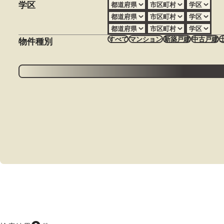
学区
すべて
マンション
新築戸建
中古戸建
物件種別
会員物件
おすすめ
会員物件/おすすめ
価格帯
〜
建物
〜
専有面積
〜
土地面積
〜
サイトマップ
プライバシーポリシー
ワンルーム
1K
1DK
1LDK
2K
間取り
1年以内
3年以内
5年以内
10年以内
1
築年数
ture
Qu
1分以内
5分以内
7分以内
10分以内
15
駅徒歩