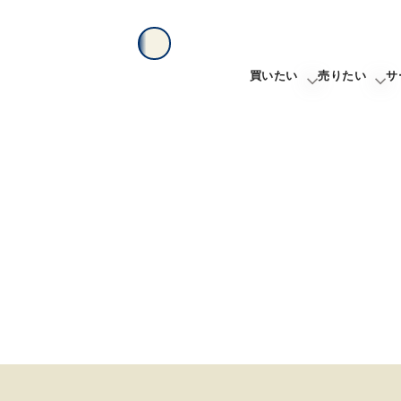
買いたい
売りたい
サ
新着物件から探す
不動産売
エリアから探す
無料売却
沿線・駅から探す
学区から探す
地図から探す
こだわりから探す