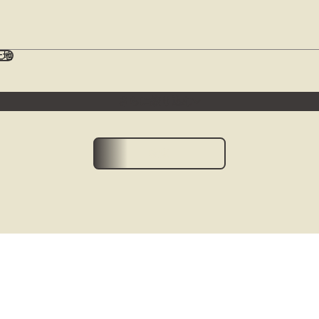
土地
さらに絞り込む
検索
2DK
2LDK
3K
3DK
3LDK
4K
4DK
4LDK
5年以内
20年以内
ality Li
分以内
20分以内