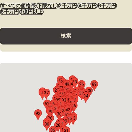
すべての価格帯
下限なし
2千万円
4千万円
6千万円
8千万円
1億円以上
検索
48
47
63
68
98
88
80
64
49
96
89
21
70
61
81
76
22
97
40
54
100
27
69
71
55
62
4
37
67
43
74
46
50
75
58
60
77
78
44
95
59
72
94
87
5
38
45
82
83
34
99
29
53
65
91
85
93
14
66
90
11
52
6
1
56
9
10
8
32
7
3
20
2
57
42
15
12
79
92
30
51
18
19
16
17
23
26
33
35
39
73
24
25
41
36
28
13
86
31