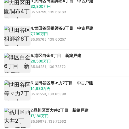
3.大田区田園調布4丁目 中古戸建
売りたい
32,800万円
35.59759, 139.66183
不動産売却について
4.世田谷区祖師谷6丁目 中古戸建
無料売却査定
7,799万円
35.65765, 139.60257
サービス
5.港区白金6丁目 新築戸建
28,500万円
未来カレンダー
35.64281, 139.72372
購入までの流れ
6.世田谷区等々力7丁目 中古戸建
無料会員登録サービス
14,980万円
35.61559, 139.65398
TOHO HOUSE CLUB
7.品川区西大井2丁目 新築戸建
17,180万円
会社紹介
35.59978, 139.72562