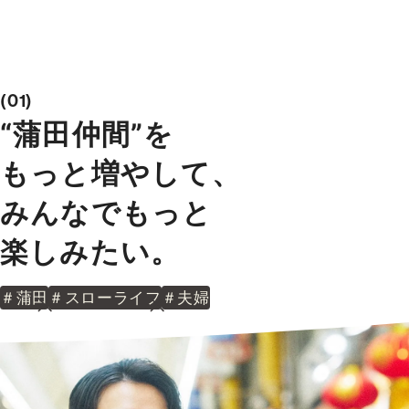
無料売却査定
サービス
01
“蒲田仲間”を
未来カレンダー
もっと増やして、
購入までの流れ
みんなでもっと
無料会員登録サービス
楽しみたい。
TOHO HOUSE CLUB
＃蒲田
＃スローライフ
＃夫婦
会社紹介
東宝ハウス大田東京に
ついて
スタッフ一覧