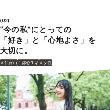
02
“今の私”にとっての
「好き」と「心地よさ」を
大切に。
受付時間 9:00～21:00
TEL：03-6629-4880
＃代官山
＃都心生活
＃女性
FAX：03-5711-8828
〒144-0035
東京都大田区南蒲田1-1-25 蒲田東日本ビル5F