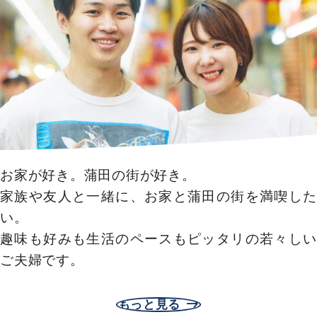
グループ案内
ストーリー
お客様ストーリー
スタッフストーリー
お家が好き。蒲田の街が好き。
お客様の声
家族や友人と一緒に、お家と蒲田の街を満喫した
お客様の声一覧
い。
趣味も好みも生活のペースもピッタリの若々しい
採用情報
ご夫婦です。
採用情報
もっと見る