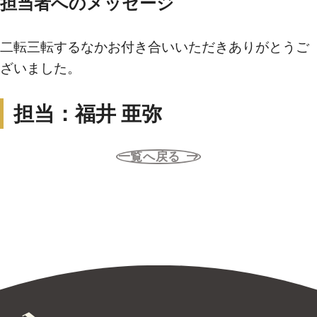
担当者へのメッセージ
買いたい
二転三転するなかお付き合いいただきありがとうご
ざいました。
新着物件から探す
担当：福井 亜弥
エリアから探す
沿線・駅から探す
一覧へ戻る
学区から探す
地図から探す
こだわりから探す
売りたい
不動産売却について