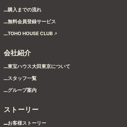
購入までの流れ
無料会員登録サービス
TOHO HOUSE CLUB
会社紹介
受付時間 9:00～21:00
東宝ハウス大田東京に
ついて
TEL：03-6629-4880
FAX：03-5711-8828
スタッフ一覧
〒144-0035
グループ案内
東京都大田区南蒲田1-1-25 蒲田東日本ビル5F
ストーリー
お客様ストーリー