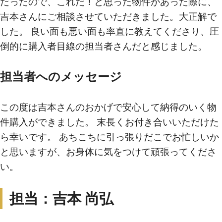
だったので、これだ！と思った物件があった際に、
吉本さんにご相談させていただきました。大正解で
した。 良い面も悪い面も率直に教えてくださり、圧
買いたい
倒的に購入者目線の担当者さんだと感じました。
新着物件から探す
担当者へのメッセージ
エリアから探す
沿線・駅から探す
この度は吉本さんのおかげで安心して納得のいく物
学区から探す
件購入ができました。 末長くお付き合いいただけた
ら幸いです。 あちこちに引っ張りだこでお忙しいか
地図から探す
と思いますが、お身体に気をつけて頑張ってくださ
こだわりから探す
い。
売りたい
担当：吉本 尚弘
不動産売却について