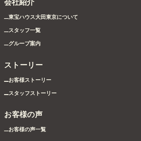
会社紹介
東宝ハウス大田東京に
ついて
スタッフ一覧
グループ案内
ストーリー
受付時間 9:00～21:00
TEL：03-6629-4880
お客様ストーリー
FAX：03-5711-8828
スタッフストーリー
〒144-0035
東京都大田区南蒲田1-1-25 蒲田東日本ビル5F
お客様の声
お客様の声一覧