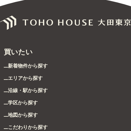
無料売却査定
サービス
未来カレンダー
買いたい
購入までの流れ
新着物件から探す
無料会員登録サービス
エリアから探す
TOHO HOUSE CLUB
沿線・駅から探す
会社紹介
学区から探す
東宝ハウス大田東京に
ついて
地図から探す
スタッフ一覧
こだわりから探す