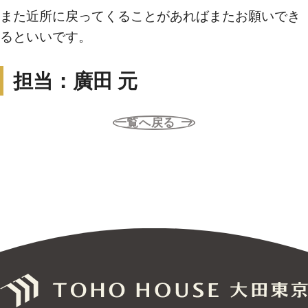
また近所に戻ってくることがあればまたお願いでき
るといいです。
買いたい
担当：廣田 元
新着物件から探す
エリアから探す
一覧へ戻る
沿線・駅から探す
学区から探す
地図から探す
こだわりから探す
売りたい
不動産売却について