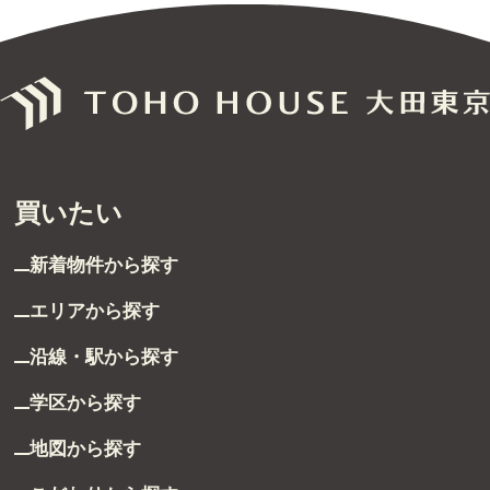
無料売却査定
サービス
未来カレンダー
買いたい
購入までの流れ
無料会員登録サービス
新着物件から探す
TOHO HOUSE CLUB
エリアから探す
沿線・駅から探す
会社紹介
学区から探す
東宝ハウス大田東京に
ついて
地図から探す
スタッフ一覧