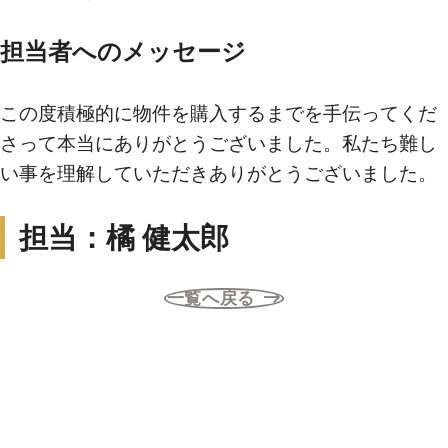
担当者へのメッセージ
買いたい
この度積極的に物件を購入するまでを手伝ってくだ
新着物件から探す
さって本当にありがとうございました。私たち難し
エリアから探す
い事を理解していただきありがとうございました。
沿線・駅から探す
担当：橘 健太郎
学区から探す
地図から探す
一覧へ戻る
こだわりから探す
売りたい
不動産売却について