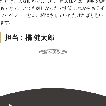
ただき、大変助かりました。 濱辺様とは、趣味の話
もできて、とても嬉しかったです笑 これからもライ
無料売却査定
フイベントごとにご相談させていただければと思い
ます。
サービス
未来カレンダー
担当：橘 健太郎
購入までの流れ
一覧へ戻る
無料会員登録サービス
TOHO HOUSE CLUB
会社紹介
東宝ハウス大田東京に
ついて
スタッフ一覧