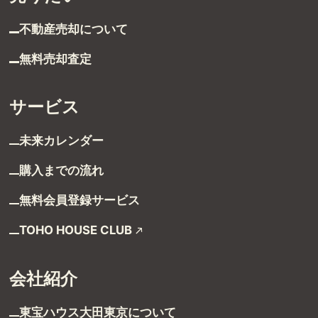
不動産売却について
無料売却査定
サービス
未来カレンダー
受付時間 9:00～21:00
購入までの流れ
TEL：03-6629-4880
FAX：03-5711-8828
無料会員登録サービス
〒144-0035
TOHO HOUSE CLUB
東京都大田区南蒲田1-1-25 蒲田東日本ビル5F
会社紹介
東宝ハウス大田東京に
ついて