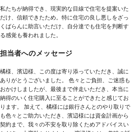
私たちが納得でき、現実的な目線で住宅を提案いた
だけ、信頼できたため。特に住宅の良し悪しをざっ
買いたい
くばらんに助言いただけ、自分達でも住宅を判断す
新着物件から探す
る感覚も養われました。
エリアから探す
担当者へのメッセージ
沿線・駅から探す
学区から探す
橘様、濱辺様、この度は寄り添っていただき、誠に
ありがとうございました。 色々とご負担、ご迷惑も
地図から探す
おかけしましたが、最後まで伴走いただき、本当に
こだわりから探す
納得のいく住宅購入に至ることができたと感じてお
ります。 加えて、橘様には銀行さんとのやり取りで
売りたい
も色々とご助力いただき、濱辺様には資金計画から
契約まで、我々の不安を取り除くためアドバイスい
不動産売却について