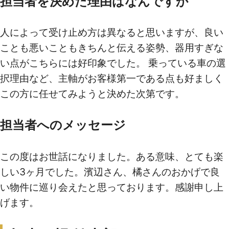
担当者を決めた理由はなんですか
人によって受け止め方は異なると思いますが、良い
買いたい
ことも悪いこともきちんと伝える姿勢、器用すぎな
新着物件から探す
い点がこちらには好印象でした。 乗っている車の選
択理由など、主軸がお客様第一である点も好ましく
エリアから探す
この方に任せてみようと決めた次第です。
沿線・駅から探す
学区から探す
担当者へのメッセージ
地図から探す
この度はお世話になりました。ある意味、とても楽
こだわりから探す
しい3ヶ月でした。濱辺さん、橘さんのおかげで良
い物件に巡り会えたと思っております。感謝申し上
売りたい
げます。
不動産売却について