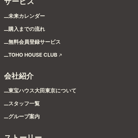
サービス
未来カレンダー
購入までの流れ
無料会員登録サービス
TOHO HOUSE CLUB
受付時間 9:00～21:00
会社紹介
TEL：03-6629-4880
FAX：03-5711-8828
東宝ハウス大田東京に
ついて
〒144-0035
スタッフ一覧
東京都大田区南蒲田1-1-25 蒲田東日本ビル5F
グループ案内
ストーリー