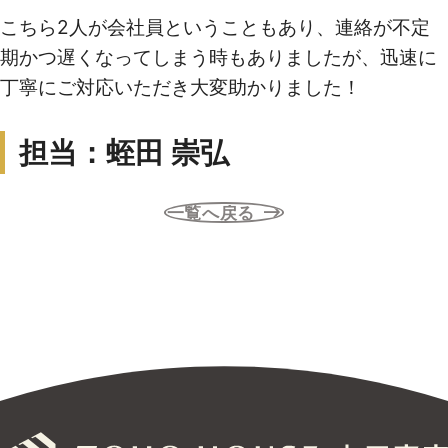
こちら2人が会社員ということもあり、連絡が不定
無料売却査定
期かつ遅くなってしまう時もありましたが、迅速に
丁寧にご対応いただき大変助かりました！
サービス
担当：蛭田 崇弘
未来カレンダー
購入までの流れ
一覧へ戻る
無料会員登録サービス
TOHO HOUSE CLUB
会社紹介
東宝ハウス大田東京に
ついて
スタッフ一覧