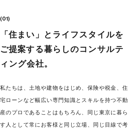
01
「住まい」とライフスタイルを
ご提案する
暮らしのコンサルテ
受付時間 9:00～21:00
ィング会社。
TEL：03-6629-4880
FAX：03-5711-8828
私たちは、土地や建物をはじめ、保険や税金、住
〒144-0035
東京都大田区南蒲田1-1-25 蒲田東日本ビル5F
宅ローンなど幅広い専門知識とスキルを持つ不動
産のプロであることはもちろん、同じ東京に暮ら
す人として常にお客様と同じ立場、同じ目線で考