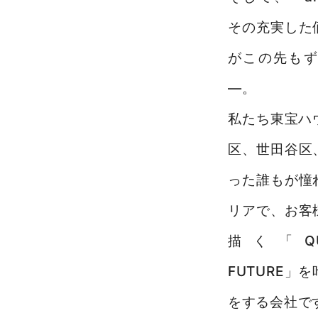
無料売却査定
その充実した
がこの先も
サービス
―。
未来カレンダー
私たち東宝ハ
購入までの流れ
区、世田谷区
無料会員登録サービス
った誰もが憧
TOHO HOUSE CLUB
リアで、
お客
描く「QUAL
会社紹介
FUTURE」
東宝ハウス大田東京に
ついて
をする会社で
スタッフ一覧