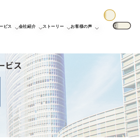
ログイン
ービス
会社紹介
ストーリー
お客様の声
却について
未来カレンダー
東宝ハウス大田東京について
お客様ストーリー
お客様の声一覧
査定
購入までの流れ
スタッフ一覧
スタッフストーリー
無料会員登録サービス
グループ案内
TOHO HOUSE CLUB