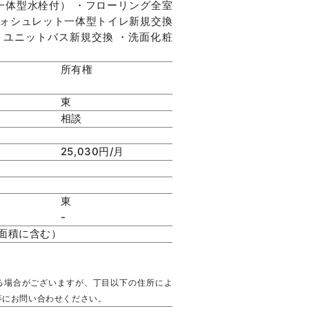
一体型水栓付） ・フローリング全室
ウォシュレット一体型トイレ新規交換
・ユニットバス新規交換 ・洗面化粧
所有権
東
相談
25,030円/月
東
-
有面積に含む）
る場合がございますが、丁目以下の住所によ
等にお問い合わせください。