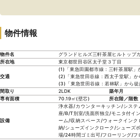
物件情報
物件名
グランドヒルズ三軒茶屋ヒルトップ
所在地
東京都世田谷区太子堂３丁目
(1)「東急田園都市線：三軒茶屋駅」
交通
(2)「東急世田谷線：西太子堂駅」か
(3)「東急世田谷線：若林駅」から徒
間取り
2LDK
築年月
専有面積
70.19㎡(壁芯)
所在階／階数
浄水器/カウンターキッチン/システ
座/B/T別室/洗面所独立/モニタ付イ
設備
ーム/収納スペース/ウォークインク
納/シューズインクローク/シューズボ
場/24時間ゴミ出可/フローリング/