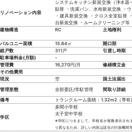
システムキッチン新規交換（浄水器
貼替 ・洗濯パン、水栓新規交換 ・
リノベーション内容
・建具新規交換 ・クロス全室貼替 
台新規交換 ・ルームクリーニング等
建物構造
RC
土地権利
バルコニー面積
15.84㎡
開口部
総戸数
311戸
引渡し時期
駐車場料金(月額)
-
管理費
16,270円/月
修繕積立金
その他費用
現況
空
国土法届出
管理形態
全部委託/常駐管理
間取り詳細
備考
トランクルーム面積：1.32m2（専
多聞小学校
太子堂中学校
学区
※学区につきまして、学校名が複数表示され
り異なるため、詳しい内容は該当の行政機関