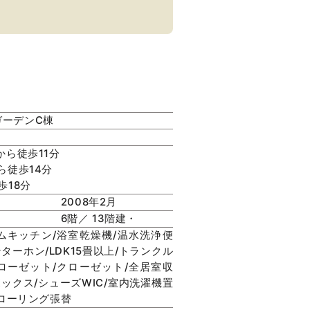
ガーデンC棟
から徒歩11分
ら徒歩14分
歩18分
2008年2月
6階／ 13階建・
ムキッチン/浴室乾燥機/温水洗浄便
ンターホン/LDK15畳以上/トランクル
ローゼット/クローゼット/全居室収
ックス/シューズWIC/室内洗濯機置
フローリング張替