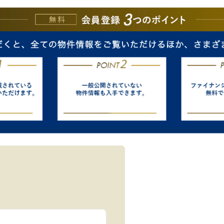
e
Quality