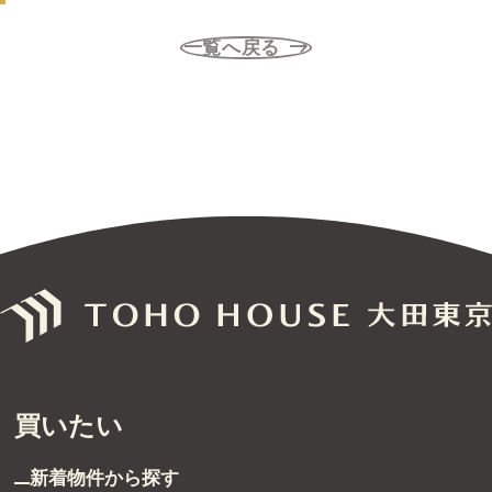
無料売却査定
一覧へ戻る
サービス
未来カレンダー
購入までの流れ
無料会員登録サービス
TOHO HOUSE CLUB
会社紹介
買いたい
東宝ハウス大田東京に
ついて
スタッフ一覧
新着物件から探す