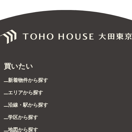
無料売却査定
サービス
未来カレンダー
購入までの流れ
買いたい
無料会員登録サービス
新着物件から探す
TOHO HOUSE CLUB
エリアから探す
会社紹介
沿線・駅から探す
東宝ハウス大田東京に
ついて
学区から探す
スタッフ一覧
地図から探す