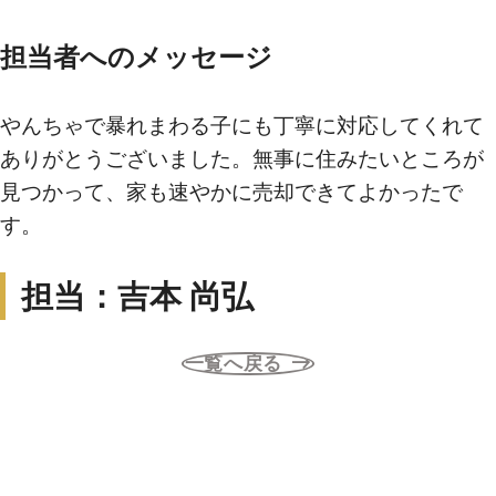
担当者へのメッセージ
買いたい
やんちゃで暴れまわる子にも丁寧に対応してくれて
新着物件から探す
ありがとうございました。無事に住みたいところが
エリアから探す
見つかって、家も速やかに売却できてよかったで
沿線・駅から探す
す。
学区から探す
担当：吉本 尚弘
地図から探す
こだわりから探す
一覧へ戻る
売りたい
不動産売却について