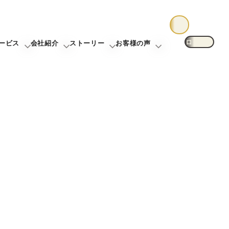
ログイン
ービス
会社紹介
ストーリー
お客様の声
却について
未来カレンダー
東宝ハウス大田東京について
お客様ストーリー
お客様の声一覧
査定
購入までの流れ
スタッフ一覧
スタッフストーリー
無料会員登録サービス
グループ案内
TOHO HOUSE CLUB