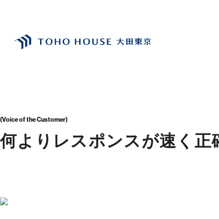
受付時間 9:00～21:00
閉じる
トップ
お客様の声一覧
担当:湊 恵里子
TEL：03-6629-4880
FAX：03-5711-8828
〒144-0035
東京都大田区南蒲田1-1-25 蒲田東日本ビル5F
Voice of the Customer
何よりレスポンスが速く正