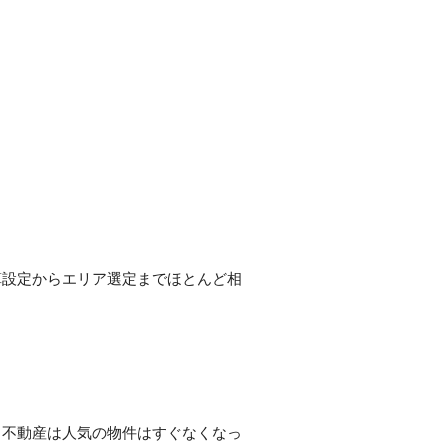
算設定からエリア選定までほとんど相
ure
Quali
。不動産は人気の物件はすぐなくなっ