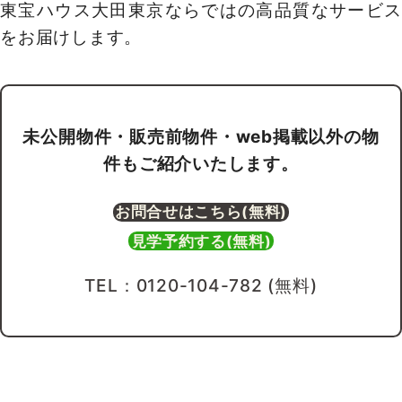
3駅複数路線利用可能な好立地
『 ジェイパーク渋谷イーストスクエア 』
大切なペットと新生活！1LDKのお住まい
◆2026年7月新規リフォームで綺麗な室内
◇収納にゆとりが持てるウォークインクローゼッ
ト付
◆生活導線を考えた開放感のある対面式キッチン
◇浴室乾燥機・追焚機能付き！バスタイムも快適
に
◆オートロック・TVモニター付インターホン完
備！
◇宅配BOX有！不在時でも荷物を受け取れます
～東京、川崎エリアの「住まい」探しに確かな安