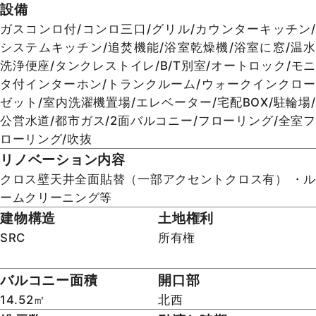
物件情報
物件名
ジェイパーク渋谷イーストスクエア
所在地
東京都渋谷区東２丁目
交通
(1)「ＪＲ山手線：渋谷駅」から徒歩9分
(2)「東京メトロ日比谷線：恵比寿駅」から徒歩12分
(3)「東急東横線：代官山駅」から徒歩14分
間取り
築年月
1LDK
2000年1月
専有面積
所在階／階数