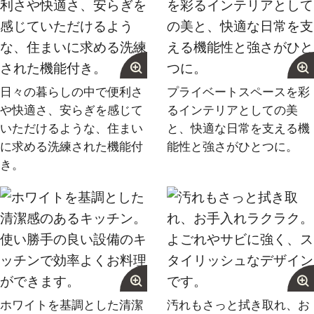
日々の暮らしの中で便利さ
プライベートスペースを彩
や快適さ、安らぎを感じて
るインテリアとしての美
いただけるような、住まい
と、快適な日常を支える機
受付時間 9:00～21:00
に求める洗練された機能付
能性と強さがひとつに。
き。
TEL：03-6629-4880
FAX：03-5711-8828
〒144-0035
東京都大田区南蒲田1-1-25 蒲田東日本ビル5F
ホワイトを基調とした清潔
汚れもさっと拭き取れ、お