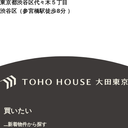
9,998万円
マンション
Price Down
Renovation
【代官山エーデルハイム】～やわらかな陽光を纏っ
た広々リビングでくつろぐ～
東京都渋谷区代官山町
渋谷区（代官山駅徒歩8分 ）
15,999万円
マンション
Price Down
【 代々木パークガーデン 】渋谷の空を堪能する