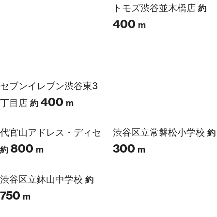
650
120
渋谷駅
ライフ渋谷東店
m
約
約
m
セブンイレブン渋谷東3
トモズ渋谷並木橋店
約
400
400
丁目店
m
m
約