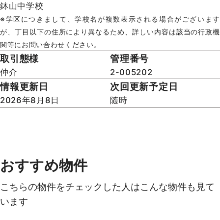
14.52㎡
北西
総戸数
引渡し時期
36戸
即時
駐車場料金(月額)
-
管理費
修繕積立金
19,130円/月
24,830円/月
その他費用
現況
国土法届出
空
管理形態
間取り詳細
全部委託/日勤管理
北西
-
備考
トランクルーム有（500～700円/月）
学区