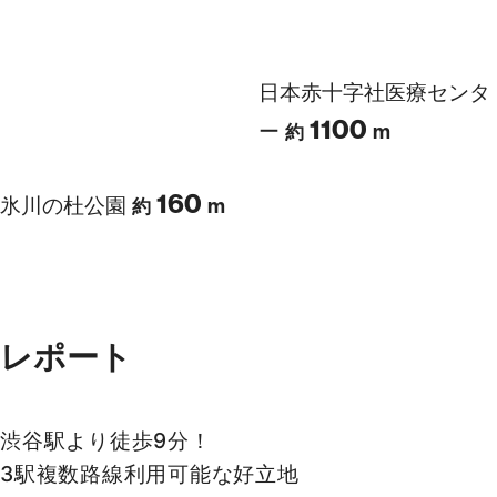
代官山アドレス・ディセ
渋谷区立常磐松小学校
約
800
300
m
m
約
渋谷区立鉢山中学校
日本赤十字社医療センタ
約
750
1100
ー
m
m
約