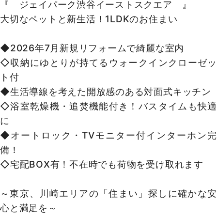
160
氷川の杜公園
m
約
レポート
渋谷駅より徒歩9分！