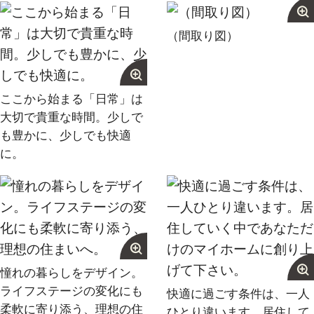
無料売却査定
（間取り図）
サービス
ここから始まる「日常」は
未来カレンダー
大切で貴重な時間。少しで
購入までの流れ
も豊かに、少しでも快適
に。
無料会員登録サービス
TOHO HOUSE CLUB
会社紹介
憧れの暮らしをデザイン。
東宝ハウス大田東京に
ついて
ライフステージの変化にも
快適に過ごす条件は、一人
スタッフ一覧
柔軟に寄り添う、理想の住
ひとり違います。居住して