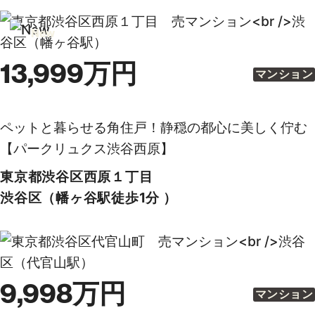
常磐松小学校
鉢山中学校
※学区につきまして、学校名が複数表示される場合がございます
が、丁目以下の住所により異なるため、詳しい内容は該当の行政機
関等にお問い合わせください。
取引態様
管理番号
仲介
2-005202
情報更新日
次回更新予定日
2026年8月8日
随時
おすすめ物件
こちらの物件をチェックした人はこんな物件も見て
います