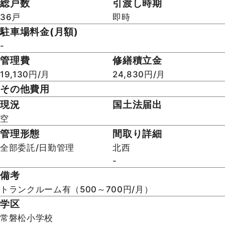
50.89㎡(壁芯)
3階／ 12階建・
設備
ガスコンロ付/コンロ三口/グリル/カウンターキッチン/
システムキッチン/追焚機能/浴室乾燥機/浴室に窓/温水
洗浄便座/タンクレストイレ/B/T別室/オートロック/モニ
タ付インターホン/トランクルーム/ウォークインクロー
ゼット/室内洗濯機置場/エレベーター/宅配BOX/駐輪場/
公営水道/都市ガス/2面バルコニー/フローリング/全室フ
ローリング/吹抜
リノベーション内容
クロス壁天井全面貼替（一部アクセントクロス有） ・ル
ームクリーニング等
建物構造
土地権利
SRC
所有権
バルコニー面積
開口部